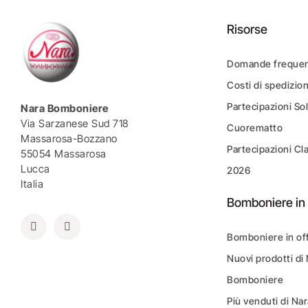
Risorse
Domande frequen
Costi di spedizio
Partecipazioni Sol
Nara Bomboniere
Via Sarzanese Sud 718
Cuorematto
Massarosa-Bozzano
Partecipazioni Cl
55054 Massarosa
Lucca
2026
Italia
Bomboniere in 
Bomboniere in of
Nuovi prodotti di
Bomboniere
Più venduti di N