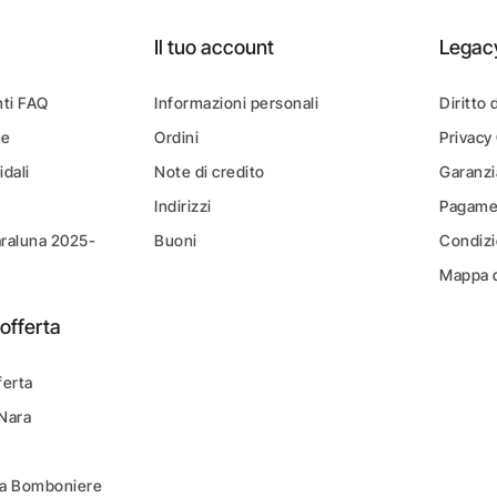
Il tuo account
Legac
ti FAQ
Informazioni personali
Diritto 
ne
Ordini
Privacy
idali
Note di credito
Garanzi
Indirizzi
Pagamen
araluna 2025-
Buoni
Condizi
Mappa d
offerta
ferta
 Nara
ara Bomboniere