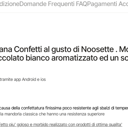
dizione
Domande Frequenti FAQ
Pagamenti Acc
liana Confetti al gusto di Noosette . 
ccolato bianco aromatizzato ed un sot
 tramite app Android e ios
usa della confettatura finissima poco resistente agli sbalzi di tempe
 e la mandorla classica che hanno una resistenza superiore
tto piu' goloso e morbido realizzato con prodotti di ottima qualita'