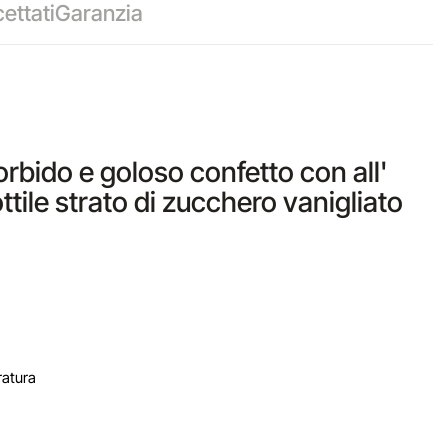
ettati
Garanzia
Morbido e goloso confetto con all'
tile strato di zucchero vanigliato
ratura