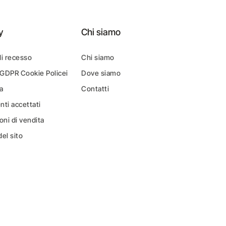
y
Chi siamo
di recesso
Chi siamo
 GDPR Cookie Policei
Dove siamo
a
Contatti
ti accettati
oni di vendita
el sito