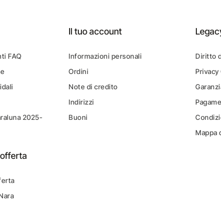
Il tuo account
Legac
ti FAQ
Informazioni personali
Diritto 
ne
Ordini
Privacy
idali
Note di credito
Garanzi
Indirizzi
Pagamen
araluna 2025-
Buoni
Condizi
Mappa d
offerta
ferta
 Nara