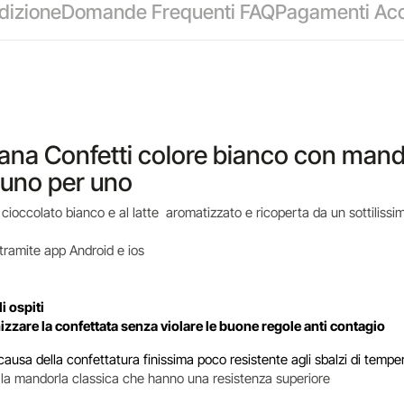
dizione
Domande Frequenti FAQ
Pagamenti Acc
iana Confetti colore bianco con mandor
 uno per uno
 cioccolato bianco e al latte aromatizzato e ricoperta da un sottilissi
 tramite app Android e ios
i ospiti
anizzare la confettata senza violare le buone regole anti contagio
usa della confettatura finissima poco resistente agli sbalzi di tempe
 e la mandorla classica che hanno una resistenza superiore