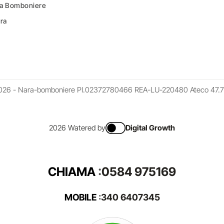
ara Bomboniere
ara
026 - Nara-bomboniere PI.02372780466 REA-LU-220480 Ateco 47.7
2026 Watered by
Digital Growth
CHIAMA
:
0584 975169
MOBILE
:
340 6407345