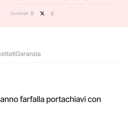
Condividi
ettati
Garanzia
nno farfalla portachiavi con