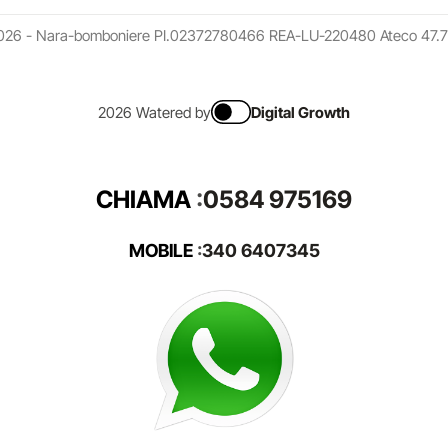
026 - Nara-bomboniere PI.02372780466 REA-LU-220480 Ateco 47.7
2026 Watered by
Digital Growth
CHIAMA
:
0584 975169
MOBILE
:
340 6407345