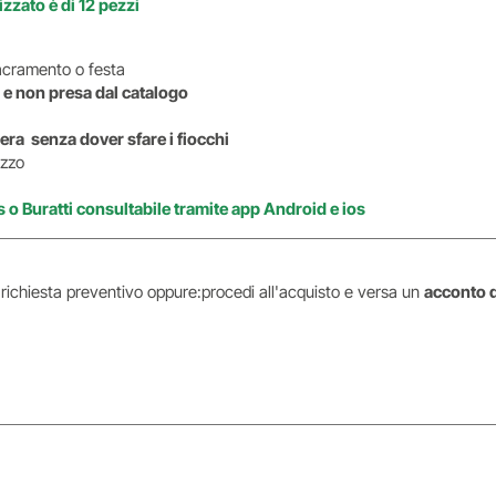
zzato è di 12 pezzi
i sacramento o festa
 e non presa dal catalogo
era senza dover sfare i fiocchi
ezzo
s o Buratti consultabile tramite app Android e ios
i richiesta preventivo oppure:procedi all'acquisto e versa un
acconto 