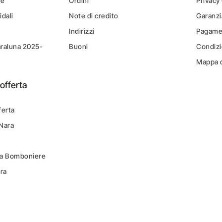
ne
Ordini
Privacy
idali
Note di credito
Garanzi
Indirizzi
Pagamen
araluna 2025-
Buoni
Condizi
Mappa d
offerta
ferta
 Nara
ara Bomboniere
ara