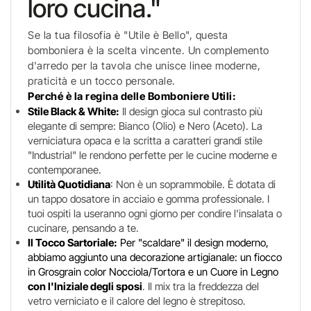
loro cucina."
Se la tua filosofia è "Utile è Bello", questa
bomboniera è la scelta vincente. Un complemento
d'arredo per la tavola che unisce linee moderne,
praticità e un tocco personale.
Perché è la regina delle Bomboniere Utili:
Stile Black & White:
Il design gioca sul contrasto più
elegante di sempre: Bianco (Olio) e Nero (Aceto). La
verniciatura opaca e la scritta a caratteri grandi stile
"Industrial" le rendono perfette per le cucine moderne e
contemporanee.
Utilità Quotidiana
: Non è un soprammobile. È dotata di
un tappo dosatore in acciaio e gomma professionale. I
tuoi ospiti la useranno ogni giorno per condire l'insalata o
cucinare, pensando a te.
Il Tocco Sartoriale:
Per "scaldare" il design moderno,
abbiamo aggiunto una decorazione artigianale: un fiocco
in Grosgrain color Nocciola/Tortora e un Cuore in Legno
con l'Iniziale degli sposi
. Il mix tra la freddezza del
vetro verniciato e il calore del legno è strepitoso.