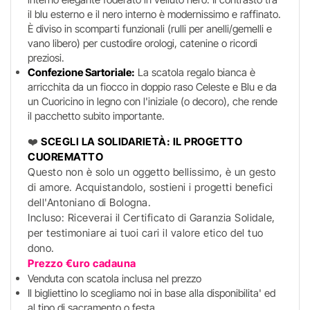
il blu esterno e il nero interno è modernissimo e raffinato.
È diviso in scomparti funzionali (rulli per anelli/gemelli e
vano libero) per custodire orologi, catenine o ricordi
preziosi.
Confezione Sartoriale:
La scatola regalo bianca è
arricchita da un fiocco in doppio raso Celeste e Blu e da
un Cuoricino in legno con l'iniziale (o decoro), che rende
il pacchetto subito importante.
❤️
SCEGLI LA SOLIDARIETÀ: IL PROGETTO
CUOREMATTO
Questo non è solo un oggetto bellissimo, è un gesto
di amore. Acquistandolo, sostieni i progetti benefici
dell'Antoniano di Bologna.
Incluso: Riceverai il Certificato di Garanzia Solidale,
per testimoniare ai tuoi cari il valore etico del tuo
dono.
Prezzo €uro cadauna
Venduta con scatola inclusa nel prezzo
Il bigliettino lo scegliamo noi in base alla disponibilita' ed
al tipo di sacramento o festa