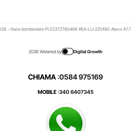
026 - Nara-bomboniere PI.02372780466 REA-LU-220480 Ateco 47.7
2026 Watered by
Digital Growth
CHIAMA
:
0584 975169
MOBILE
:
340 6407345