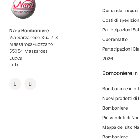
Domande frequen
Costi di spedizio
Partecipazioni Sol
Nara Bomboniere
Via Sarzanese Sud 718
Cuorematto
Massarosa-Bozzano
Partecipazioni Cl
55054 Massarosa
Lucca
2026
Italia
Bomboniere in 
Bomboniere in of
Nuovi prodotti di
Bomboniere
Più venduti di N
Mappa del sito N
Bomboniere