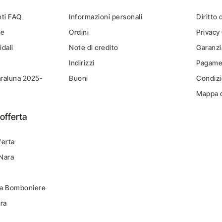
ti FAQ
Informazioni personali
Diritto 
ne
Ordini
Privacy
idali
Note di credito
Garanzi
Indirizzi
Pagamen
araluna 2025-
Buoni
Condizi
Mappa d
offerta
ferta
 Nara
ara Bomboniere
ara