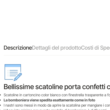
Descrizione
Dettagli del prodotto
Costi di Spe
Bellissime scatoline porta confetti 
Scatoline in cartoncino color bianco con finestrella trasparente a 
La bomboniera viene spedita esattamente come in foto
I nastri sono messi in modo da aprire la scatolina per mangiare i con