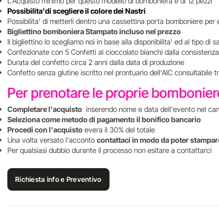
L'Acquisto minimo per questo modello di bomboniera è di 12 pezzi
Possibilita'di scegliere il colore dei Nastri
Possibilita' di metterli dentro una cassettina porta bomboniere per 
Bigliettino bomboniera Stampato incluso nel prezzo
Il bigliettino lo scegliamo noi in base alla disponibilita' ed al tipo d
Confezionate con 5 Confetti al cioccolato bianchi dalla consistenza
Durata del confetto circa 2 anni dalla data di produzione
Confetto senza glutine iscritto nel prontuario dell'AIC consultabile 
Per prenotare le proprie bombonie
Completare l'acquisto
inserendo nome e data dell'evento nel ca
Seleziona come metodo di pagamento il bonifico bancario
Procedi con l'acquisto
evera il 30% del totale
Una volta versato l'acconto
contattaci in modo da poter stampare
Per qualsiasi dubbio durante il processo non esitare a contattarci
Richiesta info e Preventivo