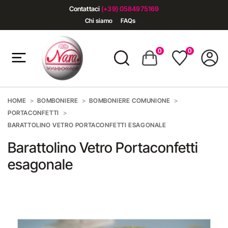
Contattaci
(+39) 0584975169
Chi siamo
FAQs
0
0
HOME
BOMBONIERE
BOMBONIERE COMUNIONE
PORTACONFETTI
BARATTOLINO VETRO PORTACONFETTI ESAGONALE
Barattolino Vetro Portaconfetti
esagonale