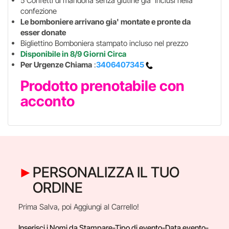
5 Confetti di mandorla senza glutine gia' inclusi nella
confezione
Le bomboniere arrivano gia' montate e pronte da
esser donate
Bigliettino Bomboniera stampato incluso nel prezzo
Disponibile in 8/9 Giorni Circa
Per Urgenze Chiama
:
3406407345
Prodotto prenotabile con
acconto
PERSONALIZZA IL TUO
ORDINE
Prima Salva, poi Aggiungi al Carrello!
Inserisci i Nomi da Stampare-Tipo di evento-Data evento-