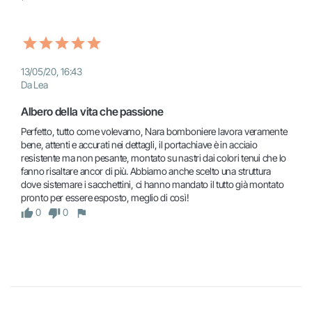
13/05/20, 16:43
Da Lea
Albero della vita che passione
Perfetto, tutto come volevamo, Nara bomboniere lavora veramente 
bene, attenti e accurati nei dettagli, il portachiave è in acciaio 
resistente ma non pesante, montato su nastri dai colori tenui che lo 
fanno risaltare ancor di più. Abbiamo anche scelto una struttura 
dove sistemare i sacchettini, ci hanno mandato il tutto già montato 
pronto per essere esposto, meglio di così!
0
0