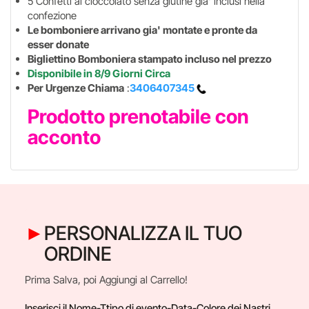
5 Confetti al cioccolato senza glutine gia' inclusi nella
confezione
Le bomboniere arrivano gia' montate e pronte da
esser donate
Bigliettino Bomboniera stampato incluso nel prezzo
Disponibile in 8/9 Giorni Circa
Per Urgenze Chiama
:
3406407345
Prodotto prenotabile con
acconto
PERSONALIZZA IL TUO
ORDINE
Prima Salva, poi Aggiungi al Carrello!
Inserisci il Nome-Ttipo di evento-Data-Colore dei Nastri