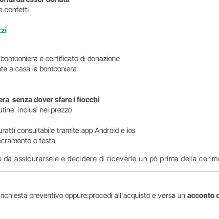
e confetti
zzi
o bomboniera e certificato di donazione
ente a casa la bomboniera
ra senza dover sfare i fiocchi
tine inclusi nel prezzo
uratti consultabile tramite app Android e ios
i sacramento o festa
 da assicurarsele e decidere di riceverle un pò prima della cerim
i richiesta preventivo oppure:procedi all'acquisto e versa un
acconto 