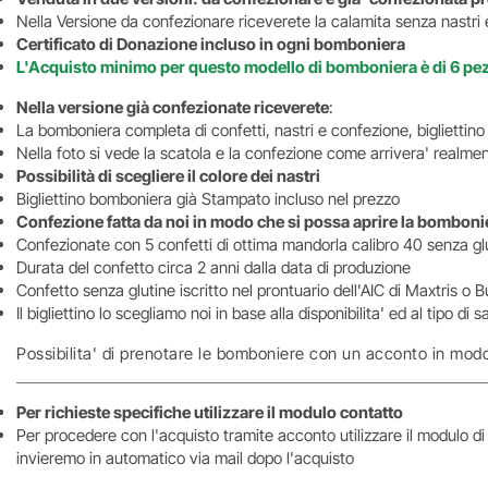
Nella Versione da confezionare riceverete la calamita senza nastri 
Certificato di Donazione incluso in ogni bomboniera
L'Acquisto minimo per questo modello di bomboniera è di 6 pe
Nella versione già confezionate riceverete
:
La bomboniera completa di confetti, nastri e confezione, bigliettin
Nella foto si vede la scatola e la confezione come arrivera' realm
Possibilità di scegliere il colore dei nastri
Bigliettino bomboniera già Stampato incluso nel prezzo
Confezione fatta da noi in modo che si possa aprire la bombonie
Confezionate con 5 confetti di ottima mandorla calibro 40 senza glu
Durata del confetto circa 2 anni dalla data di produzione
Confetto senza glutine iscritto nel prontuario dell'AIC di Maxtris o B
Il bigliettino lo scegliamo noi in base alla disponibilita' ed al tipo d
Possibilita' di prenotare le bomboniere con un acconto in modo
Per richieste specifiche utilizzare il modulo contatto
Per procedere con l'acquisto tramite acconto utilizzare il modulo d
invieremo in automatico via mail dopo l'acquisto