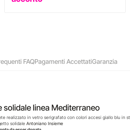
equenti FAQ
Pagamenti Accettati
Garanzia
 solidale linea Mediterraneo
 realizzato in vetro serigrafato con colori accesi giallo blu in sti
getto solidale
Antoniano Insieme
ronta da esser donata