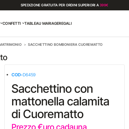
SPEDIZIONE GRATUITA PER ORDINI SUPERIORI A
399€
CONFETTI
TABLEAU MARIAGE
REGALI
 MATRIMONIO
SACCHETTINO BOMBONIERA CUOREMATTO
to
COD-
D6459
Sacchettino con
mattonella calamita
di Cuorematto
Prezzo €uro cadauna