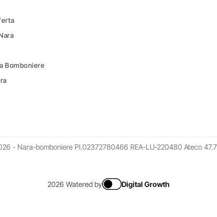
ferta
 Nara
ara Bomboniere
ara
026 - Nara-bomboniere PI.02372780466 REA-LU-220480 Ateco 47.7
2026 Watered by
Digital Growth