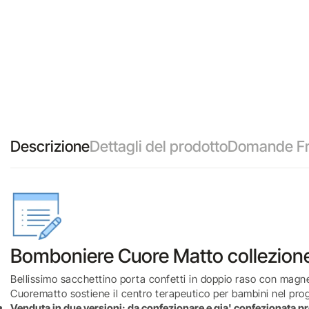
Descrizione
Dettagli del prodotto
Domande Fr
Bomboniere Cuore Matto collezione
Bellissimo sacchettino porta confetti in doppio raso con magnete
Cuorematto sostiene il centro terapeutico per bambini nel pro
Venduta in due versioni: da confezionare e gia' confezionata p