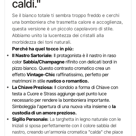
caldi."
Se il bianco totale ti sembra troppo freddo e cerchi
una bomboniera che trasmetta calore e accoglienza,
questa versione è un piccolo capolavoro di stile.
Abbiamo unito la lucentezza dei cristalli alla
morbidezza dei toni naturali.
Perché ha quel tocco in più:
Il Nastro Sartoriale:
Il protagonista è il nastro in raso
color
Sabbia/Champagne
rifinito con delicati bordi in
pizzo bianco. Questo contrasto cromatico crea un
effetto
Vintage-Chic
raffinatissimo, perfetto per
matrimoni in stile
rustico o romantico.
La Chiave Preziosa:
Il ciondolo a forma di Chiave con
testa a Cuore e Strass aggiunge quel punto luce
necessario per rendere la bomboniera importante.
Simboleggia l'apertura di una nuova vita insieme o
la
custodia di un amore prezioso.
Sigillo Personale:
La targhetta in legno naturale con le
Iniziali si sposa perfettamente con il colore sabbia del
nastro, creando un'armonia cromatica "calda" che piace