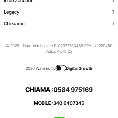
Il tuo account
Legacy
Chi siamo
© 2026 - Nara-bomboniere PI.02372780466 REA-LU-220480
Ateco 47.78.25
2026 Watered by
Digital Growth
CHIAMA
:
0584 975169
MOBILE
:
340 6407345