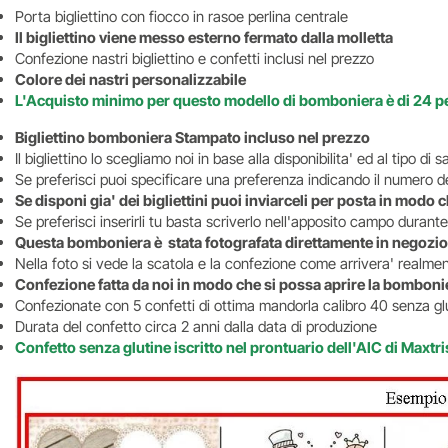
Porta bigliettino con fiocco in rasoe perlina centrale
Il bigliettino viene messo esterno fermato dalla molletta
Confezione nastri bigliettino e confetti inclusi nel prezzo
Colore dei nastri personalizzabile
L'Acquisto minimo per questo modello di bomboniera è di 24 p
Bigliettino bomboniera Stampato incluso nel prezzo
Il bigliettino lo scegliamo noi in base alla disponibilita' ed al tipo d
Se preferisci puoi specificare una preferenza indicando il numero del
Se disponi gia' dei bigliettini puoi inviarceli per posta in mod
Se preferisci inserirli tu basta scriverlo nell'apposito campo durante
Questa bomboniera è stata fotografata direttamente in negozio
Nella foto si vede la scatola e la confezione come arrivera' realm
Confezione fatta da noi in modo che si possa aprire la bombonie
Confezionate con 5 confetti di ottima mandorla calibro 40 senza glu
Durata del confetto circa 2 anni dalla data di produzione
Confetto senza glutine iscritto nel prontuario dell'AIC di Maxtri