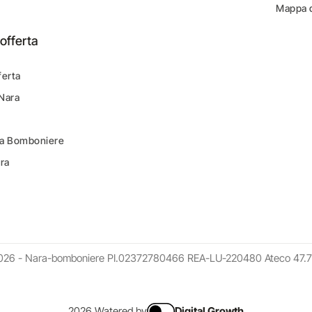
Mappa d
offerta
ferta
 Nara
ara Bomboniere
ara
026 - Nara-bomboniere PI.02372780466 REA-LU-220480 Ateco 47.7
2026 Watered by
Digital Growth