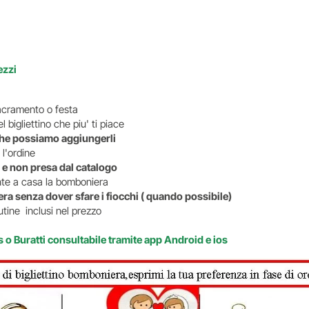
ezzi
i sacramento o festa
 bigliettino che piu' ti piace
o che possiamo aggiungerli
 l'ordine
 e non presa dal catalogo
ente a casa la bomboniera
ra senza dover sfare i fiocchi ( quando possibile)
tine inclusi nel prezzo
s o Buratti consultabile tramite app Android e ios