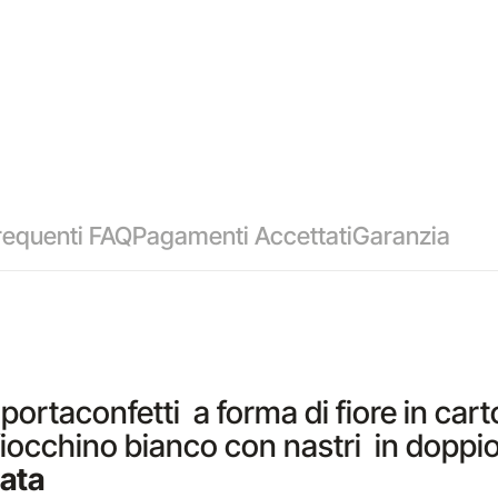
equenti FAQ
Pagamenti Accettati
Garanzia
rtaconfetti a forma di fiore in cart
fiocchino bianco con nastri in doppio
ata