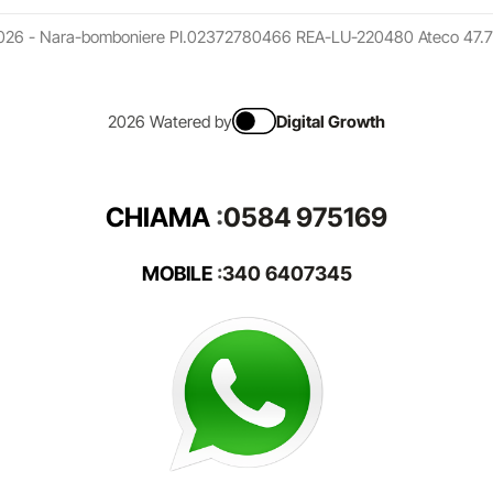
026 - Nara-bomboniere PI.02372780466 REA-LU-220480 Ateco 47.7
2026 Watered by
Digital Growth
CHIAMA
:
0584 975169
MOBILE
:
340 6407345