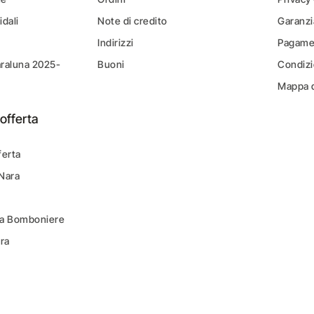
idali
Note di credito
Garanzi
Indirizzi
Pagamen
araluna 2025-
Buoni
Condizi
Mappa d
offerta
ferta
 Nara
ara Bomboniere
ara