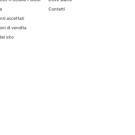
a
Contatti
ti accettati
oni di vendita
el sito