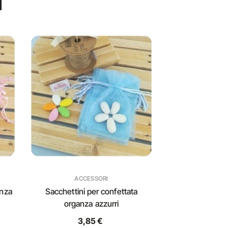
I
ACCESSORI
anza
Sacchettini per confettata
organza azzurri
3,85 €