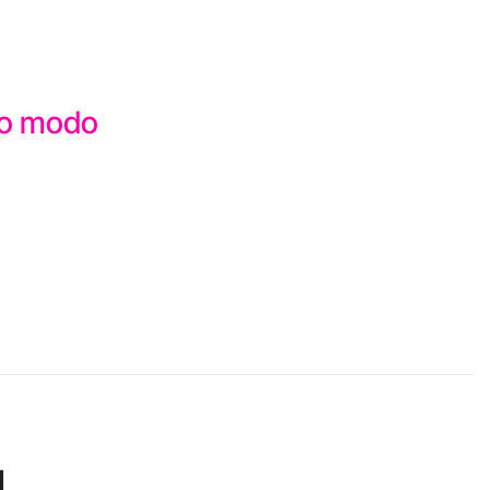
sto modo
I