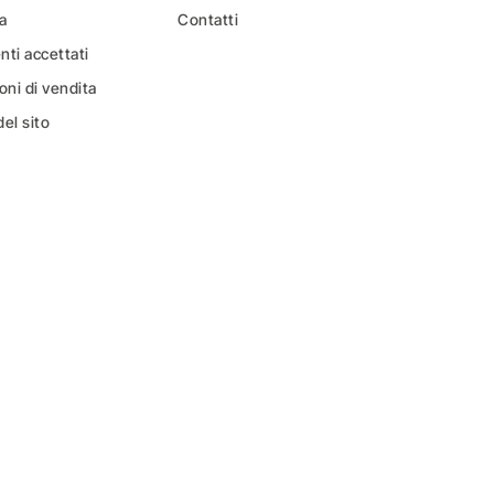
a
Contatti
ti accettati
oni di vendita
el sito