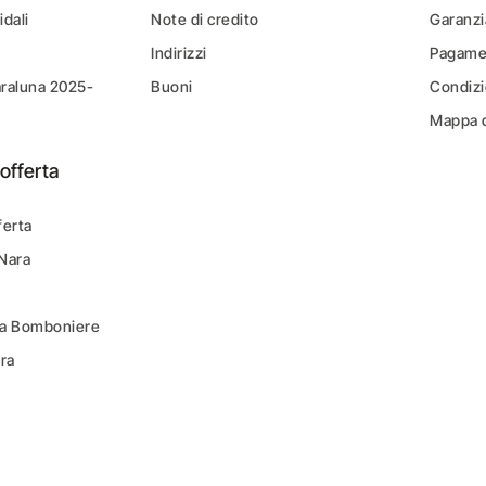
idali
Note di credito
Garanzi
Indirizzi
Pagamen
araluna 2025-
Buoni
Condizi
Mappa d
offerta
ferta
 Nara
ara Bomboniere
ara