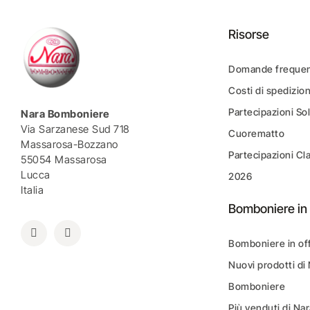
Risorse
Domande frequen
Costi di spedizio
Partecipazioni Sol
Nara Bomboniere
Via Sarzanese Sud 718
Cuorematto
Massarosa-Bozzano
Partecipazioni Cl
55054 Massarosa
Lucca
2026
Italia
Bomboniere in 
Bomboniere in of
Nuovi prodotti di
Bomboniere
Più venduti di N