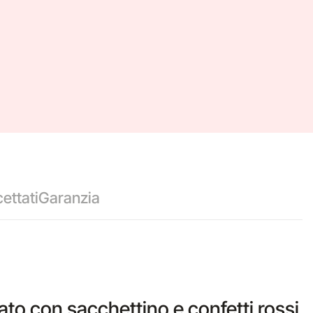
ettati
Garanzia
ato con sacchettino e confetti rossi