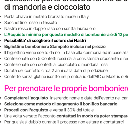
di mandorla e cioccolato
Porta chiave in metallo bronzato made in Italy
Sacchettino rosso in tessuto
Nastro rosso in doppio raso con scritta laurea oro
L'Acquisto minimo per questo modello di bomboniera è di 12 p
Possibilita' di scegliere il colore dei Nastri
Bigliettino bomboniera Stampato incluso nel prezzo
Il bigliettino viene scelto da noi in base alla cerimonia ed in base alla
Confezionate con 5 Confetti rossi dalla consistenza croccante e re
Confezionate con confetti al cioccolato o mandorla rossi
Durata del confetto circa 2 anni dalla data di produzione
Confetto senza glutine iscritto nel prontuario dell'AIC di Maxtris o B
Per prenotare le proprie bombonie
Completare l'acquisto
inserendo nome e data dell'evento nel ca
Seleziona come metodo di pagamento il bonifico bancario
Procedi con l'acquisto
e versa il 30% del totale
Una volta versato l'acconto
contattaci in modo da poter stampare
Per qualsiasi dubbio durante il processo non esitare a contattarci