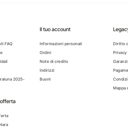
Il tuo account
Legac
ti FAQ
Informazioni personali
Diritto 
ne
Ordini
Privacy
idali
Note di credito
Garanzi
Indirizzi
Pagamen
araluna 2025-
Buoni
Condizi
Mappa d
offerta
ferta
 Nara