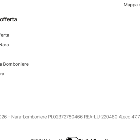
Mappa d
offerta
ferta
 Nara
ara Bomboniere
ara
026 - Nara-bomboniere PI.02372780466 REA-LU-220480 Ateco 47.7