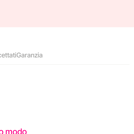
ettati
Garanzia
sto modo