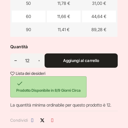
50
11,78 €
31,00 €
60
11,66 €
44,64 €
90
11,41 €
89,28 €
Quantità
Aggiungi al carrello
Lista dei desideri

Prodotto Disponibile in 8/9 Giorni Circa
La quantità minima ordinabile per questo prodotto è 12.
Condividi