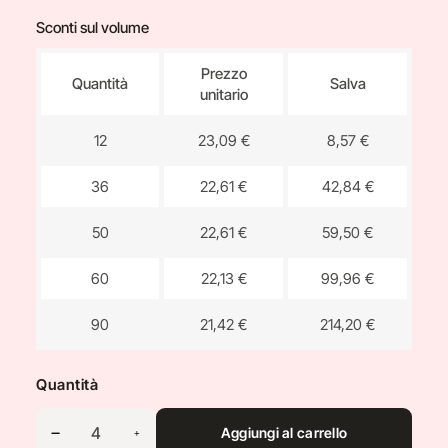
Sconti sul volume
Prezzo
Quantità
Salva
unitario
12
23,09 €
8,57 €
36
22,61 €
42,84 €
50
22,61 €
59,50 €
60
22,13 €
99,96 €
90
21,42 €
214,20 €
Quantità
Aggiungi al carrello