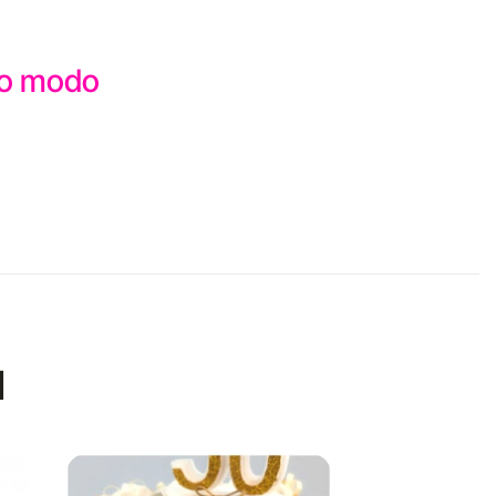
sto modo
I