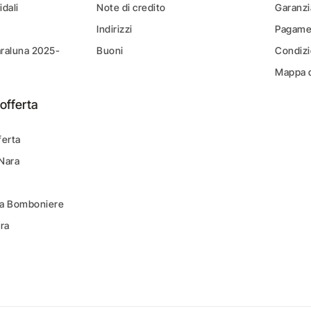
idali
Note di credito
Garanzi
Indirizzi
Pagamen
araluna 2025-
Buoni
Condizi
Mappa d
offerta
ferta
 Nara
ara Bomboniere
ara