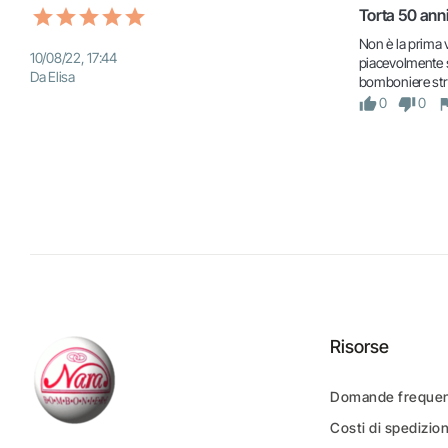
Torta 50 ann
Non è la prima 
10/08/22, 17:44
piacevolmente so
Da Elisa
bomboniere str
0
0
Risorse
Domande frequen
Costi di spedizio