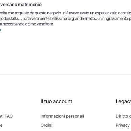
iversario matrimonio 
volta che acquisto da questo negozio ..già avevo avuto un esperienza in occasio
ddisfatta.....Torta veramente bellissima di grande effetto...un ringraziamento per 
a raccomando ottimo venditore
Il tuo account
Legac
ti FAQ
Informazioni personali
Diritto 
ne
Ordini
Privacy