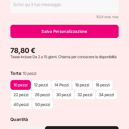
1024 char. max
Salva Personalizzazione
78,80 €
Tasse incluse
Da 2 a 15 giorni. Chiama per conoscere la disponibilità
Torta
: 10 pezzi
10 pezzi
12 pezzi
14 Pezzi
16 pezzi
18 pezzi
22 pezzi
26 pezzi
30 pezzi
32 pezzi
34 pezzi
40 pezzi
50 pezzi
Quantità