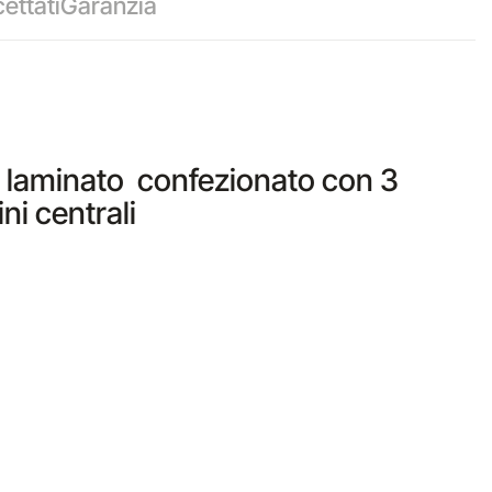
ettati
Garanzia
 bi laminato confezionato con 3
ni centrali