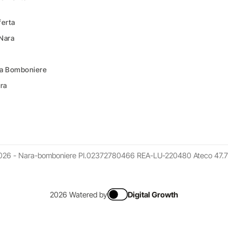
ferta
 Nara
ara Bomboniere
ara
026 - Nara-bomboniere PI.02372780466 REA-LU-220480 Ateco 47.7
2026 Watered by
Digital Growth