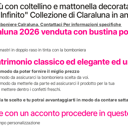
 con coltellino e mattonella decorata 
nfinito" Collezione di Claraluna in a
boniere Calraluna. Contattaci Per informazioni specifiche
luna 2026 venduta con bustina port
nastri in doppio raso in tinta con la bomboniera
atrimonio classico ed elegante ed 
n modo da poter fornire il miglio prezzo
 modo da assicurarci la bomboniera scelta da voi.
modo da metterle da parte ed assicurarci il prodotto per la tua
mettere dentro i confetti freschi.
 da te scelto e tu potrai avvantaggiarti in modo da contare s
re con un acconto procedere in que
mpo personalizzazione