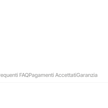
equenti FAQ
Pagamenti Accettati
Garanzia